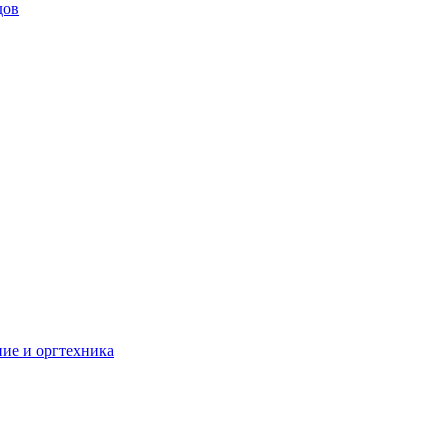
дов
ие и оргтехника